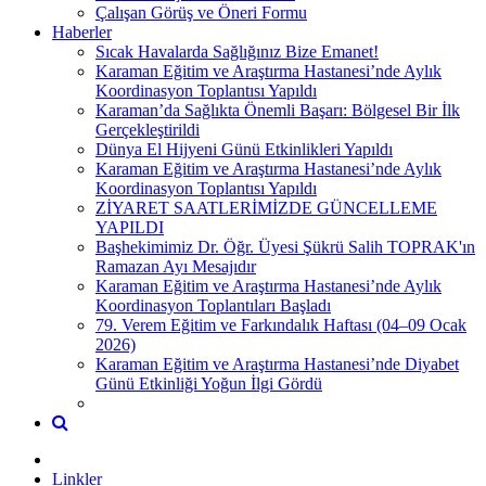
Çalışan Görüş ve Öneri Formu
Haberler
Sıcak Havalarda Sağlığınız Bize Emanet!
Karaman Eğitim ve Araştırma Hastanesi’nde Aylık
Koordinasyon Toplantısı Yapıldı
Karaman’da Sağlıkta Önemli Başarı: Bölgesel Bir İlk
Gerçekleştirildi
Dünya El Hijyeni Günü Etkinlikleri Yapıldı
Karaman Eğitim ve Araştırma Hastanesi’nde Aylık
Koordinasyon Toplantısı Yapıldı
ZİYARET SAATLERİMİZDE GÜNCELLEME
YAPILDI
Başhekimimiz Dr. Öğr. Üyesi Şükrü Salih TOPRAK'ın
Ramazan Ayı Mesajıdır
Karaman Eğitim ve Araştırma Hastanesi’nde Aylık
Koordinasyon Toplantıları Başladı
79. Verem Eğitim ve Farkındalık Haftası (04–09 Ocak
2026)
Karaman Eğitim ve Araştırma Hastanesi’nde Diyabet
Günü Etkinliği Yoğun İlgi Gördü
Linkler