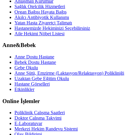
Anlaşmalı Kurumlar
Sağlık Otelcilik Hizmetleri
Organ Bağışı Hayata Bağış
Akılcı Antibiyotik Kullanımı
Yatan Hasta Ziyaretçi Talimatı
Hastanemizde Hekiminizi Seçebilirsiniz
Aile Hekimi Nöbet Listesi
Anne&Bebek
Anne Dostu Hastane
Bebek Dostu Hastane
Gebe Okulu
Anne Sütü, Emzirme (Laktasyon/Relaktasyon) Polikliniği
Uzaktan Gebe Eğitim Okulu
Hastane Görselleri
Etkinlikler
Online İşlemler
Poliklinik Çalışma Saatleri
Doktor Çalışma Takvimi
E-Laboratuvar
Merkezi Hekim Randevu Sistemi
Olay Bildirimi