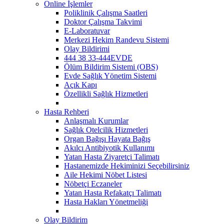
Online İşlemler
Poliklinik Çalışma Saatleri
Doktor Çalışma Takvimi
E-Laboratuvar
Merkezi Hekim Randevu Sistemi
Olay Bildirimi
444 38 33-444EVDE
Ölüm Bildirim Sistemi (OBS)
Evde Sağlık Yönetim Sistemi
Açık Kapı
Özellikli Sağlık Hizmetleri
Hasta Rehberi
Anlaşmalı Kurumlar
Sağlık Otelcilik Hizmetleri
Organ Bağışı Hayata Bağış
Akılcı Antibiyotik Kullanımı
Yatan Hasta Ziyaretçi Talimatı
Hastanemizde Hekiminizi Seçebilirsiniz
Aile Hekimi Nöbet Listesi
Nöbetçi Eczaneler
Yatan Hasta Refakatçı Talimatı
Hasta Hakları Yönetmeliği
Olay Bildirim