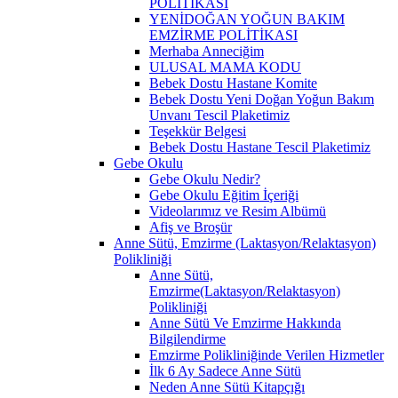
POLİTİKASI
YENİDOĞAN YOĞUN BAKIM
EMZİRME POLİTİKASI
Merhaba Anneciğim
ULUSAL MAMA KODU
Bebek Dostu Hastane Komite
Bebek Dostu Yeni Doğan Yoğun Bakım
Unvanı Tescil Plaketimiz
Teşekkür Belgesi
Bebek Dostu Hastane Tescil Plaketimiz
Gebe Okulu
Gebe Okulu Nedir?
Gebe Okulu Eğitim İçeriği
Videolarımız ve Resim Albümü
Afiş ve Broşür
Anne Sütü, Emzirme (Laktasyon/Relaktasyon)
Polikliniği
Anne Sütü,
Emzirme(Laktasyon/Relaktasyon)
Polikliniği
Anne Sütü Ve Emzirme Hakkında
Bilgilendirme
Emzirme Polikliniğinde Verilen Hizmetler
İlk 6 Ay Sadece Anne Sütü
Neden Anne Sütü Kitapçığı