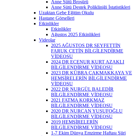
Anne Sütü Broşürü
Anne Sütü Destek Polikliniği İstatistikleri
Uzaktan Gebe Eğitim Okulu
Hastane Görselleri
Etkinlikler
Etkinlikler
Ağustos 2025 Etkinlikleri
Videolar
2025 AĞUSTOS DR SEYFETTİN
FARUK ÇETİN BİLGİLENDİRME
VİDEOSU
2024 DR ECENUR KURT AZAKLI
BİLGİLENDİRME VİDEOSU
2023 DR KÜBRA ÇAKMAKKAYA VE
HEMŞİRELERİN BİLGİLENDİRME
VİDEOSU
2022 DR NURGÜL BALEDİR
BİLGİLENDİRME VİDEOSU
2021 FATMA KORKMAZ
BİLGİLENDİRME VİDEOSU
2020 DR NURCAN YUSUFOĞLU
BİLGİLENDİRME VİDEOSU
2019 HEMŞİRELERİN
BİLGİLENDİRME VİDEOSU
1-7 Ekim Dünya Emzirme Haftası Şiiri