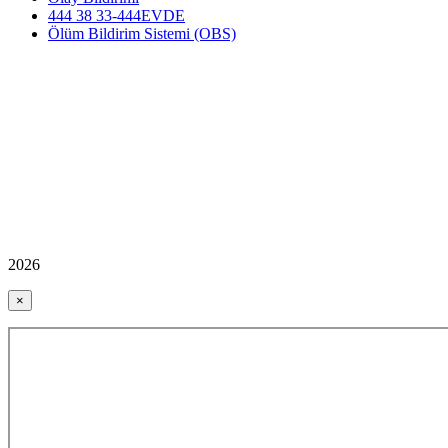
444 38 33-444EVDE
Ölüm Bildirim Sistemi (OBS)
2026
×