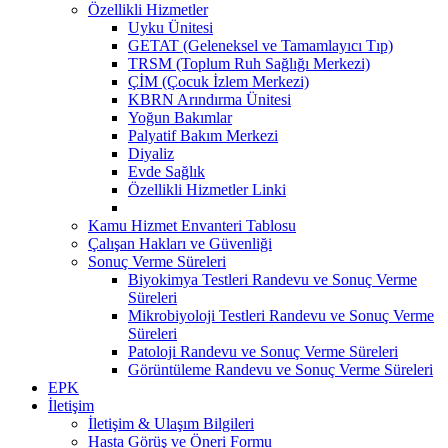
Özellikli Hizmetler
Uyku Ünitesi
GETAT (Geleneksel ve Tamamlayıcı Tıp)
TRSM (Toplum Ruh Sağlığı Merkezi)
ÇİM (Çocuk İzlem Merkezi)
KBRN Arındırma Ünitesi
Yoğun Bakımlar
Palyatif Bakım Merkezi
Diyaliz
Evde Sağlık
Özellikli Hizmetler Linki
Kamu Hizmet Envanteri Tablosu
Çalışan Hakları ve Güvenliği
Sonuç Verme Süreleri
Biyokimya Testleri Randevu ve Sonuç Verme
Süreleri
Mikrobiyoloji Testleri Randevu ve Sonuç Verme
Süreleri
Patoloji Randevu ve Sonuç Verme Süreleri
Görüntüleme Randevu ve Sonuç Verme Süreleri
EPK
İletişim
İletişim & Ulaşım Bilgileri
Hasta Görüş ve Öneri Formu