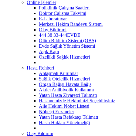
Online İşlemler
Poliklinik Çalışma Saatleri
Doktor Çalışma Takvimi
E-Laboratuvar
Merkezi Hekim Randevu Sistemi
Olay Bildirimi
444 38 33-444EVDE
Ölüm Bildirim Sistemi (OBS)
Evde Sağlık Yönetim Sistemi
Açık Kapı
Özellikli Sağlık Hizmetleri
Hasta Rehberi
Anlaşmalı Kurumlar
Sağlık Otelcilik Hizmetleri
Organ Bağışı Hayata Bağış
Akılcı Antibiyotik Kullanımı
Yatan Hasta Ziyaretçi Talimatı
Hastanemizde Hekiminizi Seçebilirsiniz
Aile Hekimi Nöbet Listesi
Nöbetçi Eczaneler
Yatan Hasta Refakatçı Talimatı
Hasta Hakları Yönetmeliği
Olay Bildirim