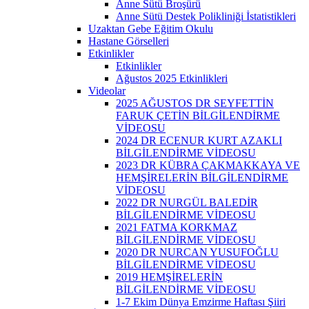
Anne Sütü Broşürü
Anne Sütü Destek Polikliniği İstatistikleri
Uzaktan Gebe Eğitim Okulu
Hastane Görselleri
Etkinlikler
Etkinlikler
Ağustos 2025 Etkinlikleri
Videolar
2025 AĞUSTOS DR SEYFETTİN
FARUK ÇETİN BİLGİLENDİRME
VİDEOSU
2024 DR ECENUR KURT AZAKLI
BİLGİLENDİRME VİDEOSU
2023 DR KÜBRA ÇAKMAKKAYA VE
HEMŞİRELERİN BİLGİLENDİRME
VİDEOSU
2022 DR NURGÜL BALEDİR
BİLGİLENDİRME VİDEOSU
2021 FATMA KORKMAZ
BİLGİLENDİRME VİDEOSU
2020 DR NURCAN YUSUFOĞLU
BİLGİLENDİRME VİDEOSU
2019 HEMŞİRELERİN
BİLGİLENDİRME VİDEOSU
1-7 Ekim Dünya Emzirme Haftası Şiiri