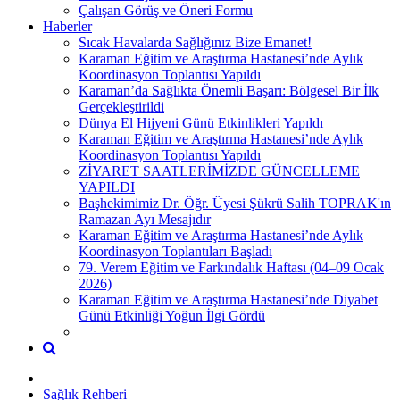
Çalışan Görüş ve Öneri Formu
Haberler
Sıcak Havalarda Sağlığınız Bize Emanet!
Karaman Eğitim ve Araştırma Hastanesi’nde Aylık
Koordinasyon Toplantısı Yapıldı
Karaman’da Sağlıkta Önemli Başarı: Bölgesel Bir İlk
Gerçekleştirildi
Dünya El Hijyeni Günü Etkinlikleri Yapıldı
Karaman Eğitim ve Araştırma Hastanesi’nde Aylık
Koordinasyon Toplantısı Yapıldı
ZİYARET SAATLERİMİZDE GÜNCELLEME
YAPILDI
Başhekimimiz Dr. Öğr. Üyesi Şükrü Salih TOPRAK'ın
Ramazan Ayı Mesajıdır
Karaman Eğitim ve Araştırma Hastanesi’nde Aylık
Koordinasyon Toplantıları Başladı
79. Verem Eğitim ve Farkındalık Haftası (04–09 Ocak
2026)
Karaman Eğitim ve Araştırma Hastanesi’nde Diyabet
Günü Etkinliği Yoğun İlgi Gördü
Sağlık Rehberi