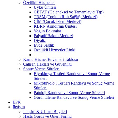
Özellikli Hizmetler
Uyku Ünitesi
GETAT (Geleneksel ve Tamamlayıcı Tıp)
TRSM (Toplum Ruh Sağlığı Merkezi)
ÇİM (Çocuk İzlem Merkezi)
KBRN Arındırma Ünitesi
Yoğun Bakımlar
Palyatif Bakım Merkezi
Diyaliz
Evde Sağlık
Özellikli Hizmetler Linki
Kamu Hizmet Envanteri Tablosu
Çalışan Hakları ve Güvenliği
Sonuç Verme Süreleri
Biyokimya Testleri Randevu ve Sonuç Verme
Süreleri
Mikrobiyoloji Testleri Randevu ve Sonuç Verme
Süreleri
Patoloji Randevu ve Sonuç Verme Süreleri
Görüntüleme Randevu ve Sonuç Verme Süreleri
EPK
İletişim
İletişim & Ulaşım Bilgileri
Hasta Görüş ve Öneri Formu