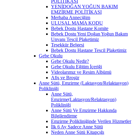
POLİTİKASI
YENİDOĞAN YOĞUN BAKIM
EMZİRME POLİTİKASI
Merhaba Anneciğim
ULUSAL MAMA KODU
Bebek Dostu Hastane Komite
Bebek Dostu Yeni Doğan Yoğun Bakım
Unvanı Tescil Plaketimiz
Teşekkür Belgesi
Bebek Dostu Hastane Tescil Plaketimiz
Gebe Okulu
Gebe Okulu Nedir?
Gebe Okulu Eğitim İçeriği
Videolarımız ve Resim Albümü
Afiş ve Broşür
Anne Sütü, Emzirme (Laktasyon/Relaktasyon)
Polikliniği
Anne Sütü,
Emzirme(Laktasyon/Relaktasyon)
Polikliniği
Anne Sütü Ve Emzirme Hakkında
Bilgilendirme
Emzirme Polikliniğinde Verilen Hizmetler
İlk 6 Ay Sadece Anne Sütü
Neden Anne Sütü Kitapçığı