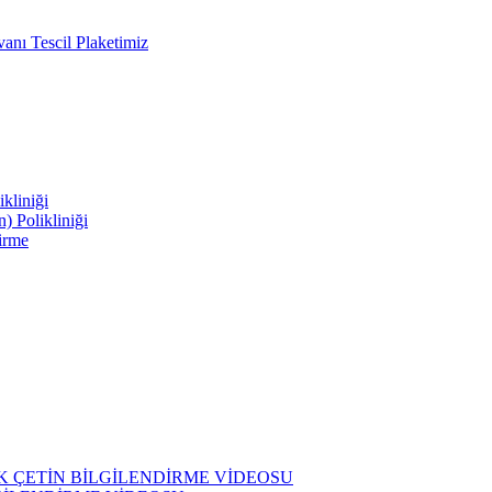
nı Tescil Plaketimiz
kliniği
 Polikliniği
irme
K ÇETİN BİLGİLENDİRME VİDEOSU