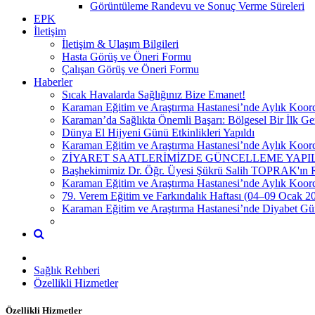
Görüntüleme Randevu ve Sonuç Verme Süreleri
EPK
İletişim
İletişim & Ulaşım Bilgileri
Hasta Görüş ve Öneri Formu
Çalışan Görüş ve Öneri Formu
Haberler
Sıcak Havalarda Sağlığınız Bize Emanet!
Karaman Eğitim ve Araştırma Hastanesi’nde Aylık Koord
Karaman’da Sağlıkta Önemli Başarı: Bölgesel Bir İlk Gerç
Dünya El Hijyeni Günü Etkinlikleri Yapıldı
Karaman Eğitim ve Araştırma Hastanesi’nde Aylık Koord
ZİYARET SAATLERİMİZDE GÜNCELLEME YAPI
Başhekimimiz Dr. Öğr. Üyesi Şükrü Salih TOPRAK'ın 
Karaman Eğitim ve Araştırma Hastanesi’nde Aylık Koordi
79. Verem Eğitim ve Farkındalık Haftası (04–09 Ocak 2
Karaman Eğitim ve Araştırma Hastanesi’nde Diyabet Gün
Sağlık Rehberi
Özellikli Hizmetler
Özellikli Hizmetler