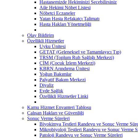
Hastanemizde Hekiminizi Seçebilirsiniz
Aile Hekimi Nöbet Listesi
Nöbetçi Eczaneler
Yatan Hasta Refakatçı Talimatı
Hasta Hakları Yönetmeliği
Olay Bildirim
Özellikli Hizmetler
Uyku Ünitesi
GETAT (Geleneksel ve Tamamlayıcı Tıp)
TRSM (Toplum Ruh Sağlığı Merkezi)
ÇİM (Çocuk İzlem Merkezi)
KBRN Arındırma Ünitesi
Yoğun Bakımlar
Palyatif Bakım Merkezi
Diyaliz
Evde Sağlık
Özellikli Hizmetler Linki
Kamu Hizmet Envanteri Tablosu
Çalışan Hakları ve Güvenliği
Sonuç Verme Süreleri
Biyokimya Testleri Randevu ve Sonuç Verme Süre
Mikrobiyoloji Testleri Randevu ve Sonuç Verme Sü
Patoloji Randevu ve Sonuç Verme Süreleri