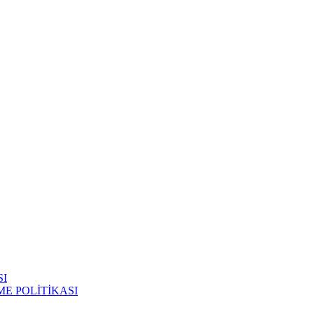
SI
E POLİTİKASI