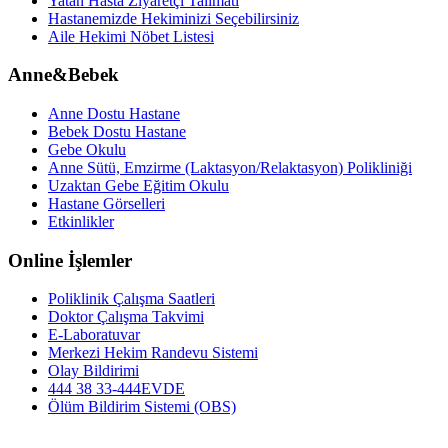
Yatan Hasta Ziyaretçi Talimatı
Hastanemizde Hekiminizi Seçebilirsiniz
Aile Hekimi Nöbet Listesi
Anne&Bebek
Anne Dostu Hastane
Bebek Dostu Hastane
Gebe Okulu
Anne Sütü, Emzirme (Laktasyon/Relaktasyon) Polikliniği
Uzaktan Gebe Eğitim Okulu
Hastane Görselleri
Etkinlikler
Online İşlemler
Poliklinik Çalışma Saatleri
Doktor Çalışma Takvimi
E-Laboratuvar
Merkezi Hekim Randevu Sistemi
Olay Bildirimi
444 38 33-444EVDE
Ölüm Bildirim Sistemi (OBS)