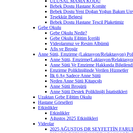
ULUSAL MAMA KODU
Bebek Dostu Hastane Komite
Bebek Dostu Yeni Doğan Yoğun Bakım Unva
Teşekkür Belgesi
Bebek Dostu Hastane Tescil Plaketimiz
Gebe Okulu
Gebe Okulu Nedir?
Gebe Okulu Eğitim İçeriği
Videolarımız ve Resim Albümü
Afiş ve Broşür
Anne Sütü, Emzirme (Laktasyon/Relaktasyon) Poli
Anne Sütü, Emzirme(Laktasyon/Relaktasyon)
Anne Sütü Ve Emzirme Hakkında Bilgilend
Emzirme Polikliniğinde Verilen Hizmetler
İlk 6 Ay Sadece Anne Sütü
Neden Anne Sütü Kitapçığı
Anne Sütü Broşürü
Anne Sütü Destek Polikliniği İstatistikleri
Uzaktan Gebe Eğitim Okulu
Hastane Görselleri
Etkinlikler
Etkinlikler
Ağustos 2025 Etkinlikleri
Videolar
2025 AĞUSTOS DR SEYFETTİN FARU